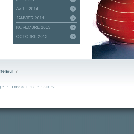
AVRIL 2014
JANVIER 2014
NOVEMBRE 2013
OCTOBRE 2013
térieur
/
gie
/
Labo de recherche AIRPM