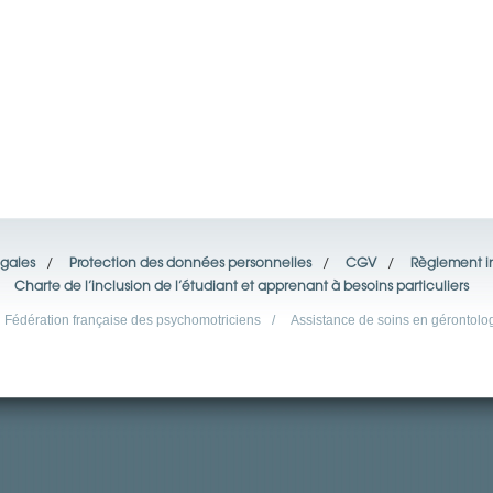
gales
/
Protection des données personnelles
/
CGV
/
Règlement in
Charte de l’inclusion de l’étudiant et apprenant à besoins particuliers
Fédération française des psychomotriciens
/
Assistance de soins en gérontolo