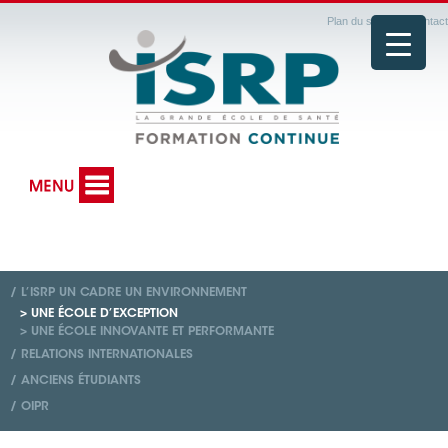
Plan du site
|
Contact
/ L’ISRP UN CADRE UN ENVIRONNEMENT
> UNE ÉCOLE D’EXCEPTION
> UNE ÉCOLE INNOVANTE ET PERFORMANTE
/ RELATIONS INTERNATIONALES
/ ANCIENS ÉTUDIANTS
/ OIPR