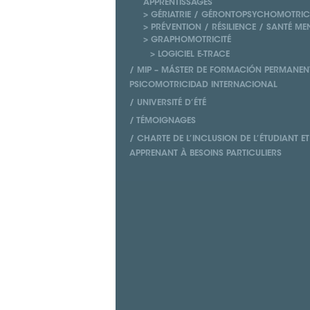
APPRENTISSAGES
> GÉRIATRIE / GÉRONTOPSYCHOMOTRIC
> PRÉVENTION / RÉSILIENCE / SANTÉ ME
> GRAPHOMOTRICITÉ
> LOGICIEL E-TRACE
/ MIP – MÁSTER DE FORMACIÓN PERMANEN
PSICOMOTRICIDAD INTERNACIONAL
/ UNIVERSITÉ D’ÉTÉ
/ TÉMOIGNAGES
/ CHARTE DE L’INCLUSION DE L’ÉTUDIANT ET
APPRENANT À BESOINS PARTICULIERS