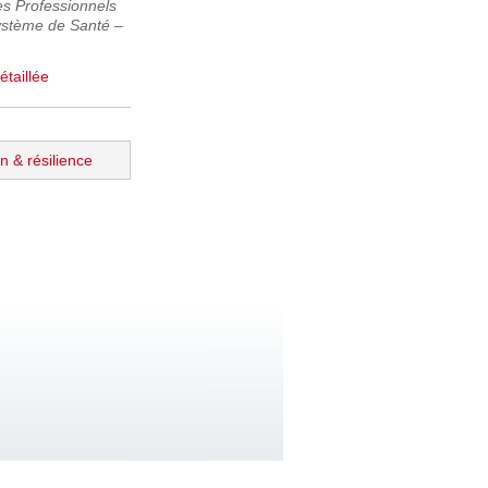
es Professionnels
stème de Santé –
étaillée
n & résilience