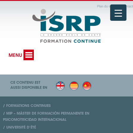
Plan du site
|
Contact
CE CONTENU EST
AUSSI DISPONIBLE EN
/ FORMATIONS CONTINUES
/ MIP – MÁSTER DE FORMACIÓN PERMANENTE EN
PSICOMOTRICIDAD INTERNACIONAL
/ UNIVERSITÉ D’ÉTÉ